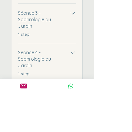
Séance 3 -
Sophrologie au
Jardin
.
1 step
Séance 4 -
Sophrologie au
Jardin
.
1 step
Séance 5 -
Sophrologie au
Jardin
.
1 step