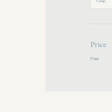
1 step
Price
Free