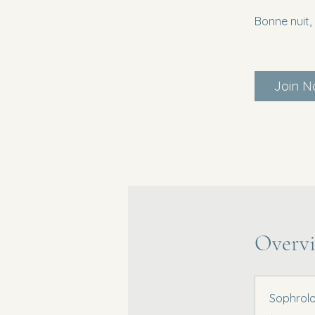
Bonne nuit,
Join 
Overv
Sophrolo
.