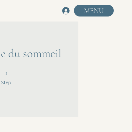
MENU
ie du sommeil
1 Step
1
Step