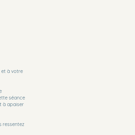
 et à votre
.
e
cette séance
t à apaiser
s ressentez